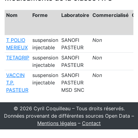
Nom
Forme
Laboratoire
Commercialisé
Gé
T POLIO
suspension
SANOFI
Non
MERIEUX
injectable
PASTEUR
TETAGRIP
suspension
SANOFI
Non
injectable
PASTEUR
VACCIN
suspension
SANOFI
Non
T.P.
injectable
PASTEUR
PASTEUR
MSD SNC
© 2026 Cyril Coquilleau – Tous droits réservés.
Données provenant de différentes sources Open Data –
Mentions légales
–
Contact