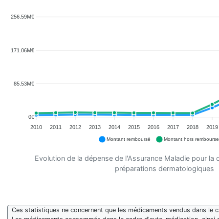
256.59M€
171.06M€
85.53M€
0€
2010
2011
2012
2013
2014
2015
2016
2017
2018
2019
Montant remboursé
Montant hors rembours
Evolution de la dépense de l'Assurance Maladie pour la 
préparations dermatologiques
Ces statistiques ne concernent que les médicaments vendus dans le cad