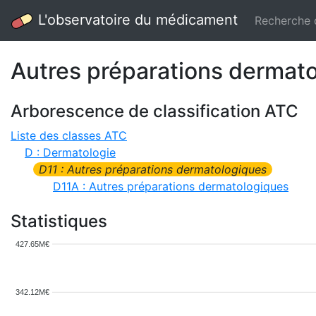
L'observatoire du médicament
Recherche
Autres préparations dermato
Arborescence de classification ATC
Liste des classes ATC
D : Dermatologie
D11 : Autres préparations dermatologiques
D11A : Autres préparations dermatologiques
Statistiques
427.65M€
342.12M€