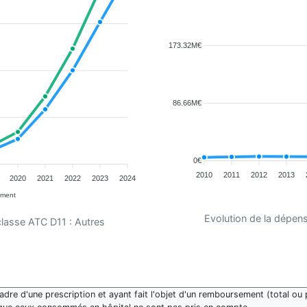
173.32M€
86.66M€
0€
2010
2011
2012
2013
2020
2021
2022
2023
2024
ement
Evolution de la dépen
classe ATC D11 : Autres
re d'une prescription et ayant fait l'objet d'un remboursement (total ou p