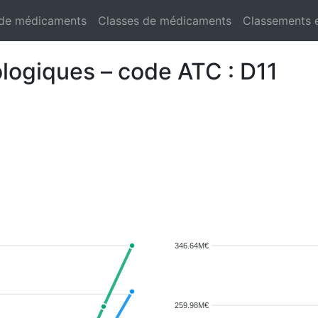
 de médicaments
Classes de médicaments
Classements 
logiques – code ATC : D11
346.64M€
259.98M€