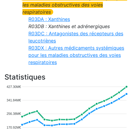
les maladies obstructives des voies
respiratoires
R03DA : Xanthines
R03DB : Xanthines et adrénergiques
R03DC : Antagonistes des récepteurs des
leucotriènes
R03DX : Autres médicaments systémiques
pour les maladies obstructives des voies
respiratoires
Statistiques
427.30M€
341.84M€
256.38M€
170.92M€