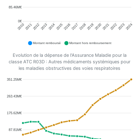
85.46M€
0€
2011
2012
2013
2014
2015
2016
2018
2019
2020
2021
2022
2023
2010
2017
2024
Montant remboursé
Montant hors remboursement
Evolution de la dépense de l'Assurance Maladie pour la
classe ATC R03D : Autres médicaments systémiques pour
les maladies obstructives des voies respiratoires
351.25M€
263.43M€
175.62M€
87.81M€