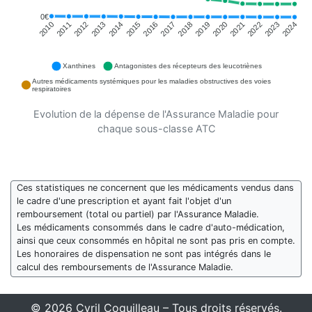
0€
2011
2012
2013
2014
2015
2016
2018
2019
2020
2021
2022
2023
2010
2017
2024
Xanthines
Antagonistes des récepteurs des leucotriènes
Autres médicaments systémiques pour les maladies obstructives des voies
respiratoires
Evolution de la dépense de l'Assurance Maladie pour
chaque sous-classe ATC
Ces statistiques ne concernent que les médicaments vendus dans
le cadre d'une prescription et ayant fait l'objet d'un
remboursement (total ou partiel) par l'Assurance Maladie.
Les médicaments consommés dans le cadre d'auto-médication,
ainsi que ceux consommés en hôpital ne sont pas pris en compte.
Les honoraires de dispensation ne sont pas intégrés dans le
calcul des remboursements de l'Assurance Maladie.
© 2026 Cyril Coquilleau – Tous droits réservés.