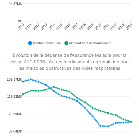
94.37M€
0€
2011
2012
2013
2014
2015
2016
2018
2019
2020
2021
2022
2023
2010
2017
2024
Montant remboursé
Montant hors remboursement
Evolution de la dépense de l'Assurance Maladie pour la
classe ATC R03B : Autres médicaments en inhalation pour
les maladies obstructives des voies respiratoires
159.37M€
119.53M€
79.69M€
39.84M€