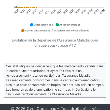
0€
2011
2012
2013
2014
2015
2016
2018
2019
2020
2021
2022
2023
2010
2017
2024
Glucocorticoïdes
Anticholinergiques
Agents antiallergiques, à l'exclusion des corticostéroïdes
Evolution de la dépense de l'Assurance Maladie pour
chaque sous-classe ATC
Ces statistiques ne concernent que les médicaments vendus dans
le cadre d'une prescription et ayant fait l'objet d'un
remboursement (total ou partiel) par l'Assurance Maladie.
Les médicaments consommés dans le cadre d'auto-médication,
ainsi que ceux consommés en hôpital ne sont pas pris en compte.
Les honoraires de dispensation ne sont pas intégrés dans le
calcul des remboursements de l'Assurance Maladie.
© 2026 Cyril Coquilleau – Tous droits réservés.