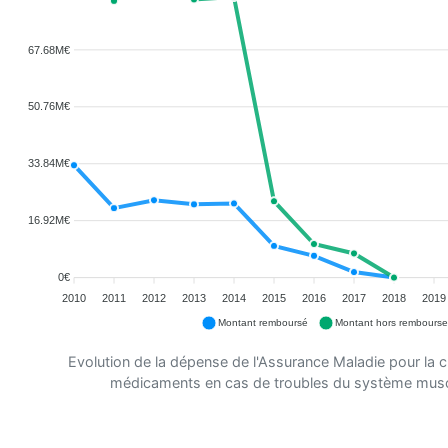
67.68M€
50.76M€
33.84M€
16.92M€
0€
2010
2011
2012
2013
2014
2015
2016
2017
2018
2019
Montant remboursé
Montant hors rembours
Evolution de la dépense de l'Assurance Maladie pour la 
médicaments en cas de troubles du système musc