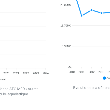
25.05M€
16.70M€
8.35M€
0€
2010
2011
2012
2013
2
2020
2021
2022
2023
2024
Au
ement
Evolution de la dépen
classe ATC M09 : Autres
ulo-squelettique