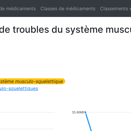
 de médicaments
Classes de médicaments
Classements 
de troubles du système musc
ystème musculo-squelettique
lo-squelettiques
33.40M€