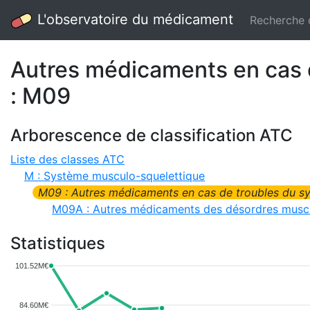
L'observatoire du médicament
Recherche
Autres médicaments en cas 
: M09
Arborescence de classification ATC
Liste des classes ATC
M : Système musculo-squelettique
M09 : Autres médicaments en cas de troubles du s
M09A : Autres médicaments des désordres muscu
Statistiques
101.52M€
84.60M€