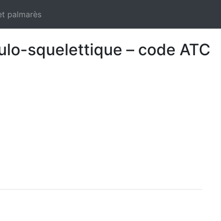
et palmarès
ulo-squelettique – code ATC