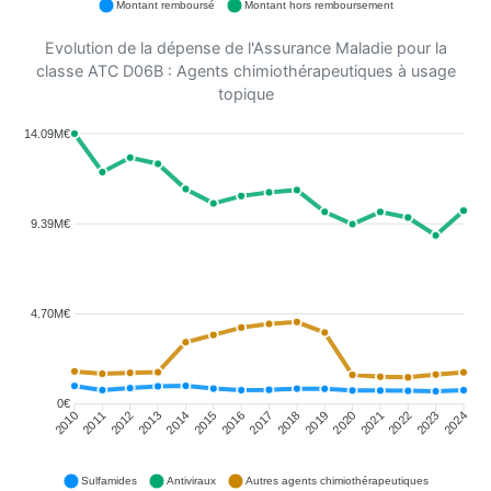
Montant remboursé
Montant hors remboursement
Evolution de la dépense de l'Assurance Maladie pour la
classe ATC D06B : Agents chimiothérapeutiques à usage
topique
14.09M€
9.39M€
4.70M€
0€
2011
2012
2013
2014
2015
2016
2018
2019
2020
2021
2022
2023
2010
2017
2024
Sulfamides
Antiviraux
Autres agents chimiothérapeutiques