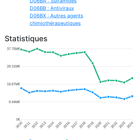
D06BA : Sulfamides
D06BB : Antiviraux
D06BX : Autres agents
chimiothérapeutiques
Statistiques
37.75M€
28.31M€
18.87M€
9.44M€
0€
2011
2012
2013
2014
2015
2016
2018
2019
2020
2021
2022
2023
2010
2017
2024