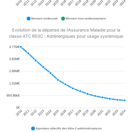
2011
2012
2013
2014
2015
2016
2018
2019
2020
2021
2022
2023
2010
2017
2024
Montant remboursé
Montant hors remboursement
Evolution de la dépense de l'Assurance Maladie pour la
classe ATC R03C : Adrénergiques pour usage systémique
4.77M€
3.82M€
2.86M€
1.91M€
954.86k€
0€
2011
2012
2013
2014
2015
2016
2018
2019
2020
2021
2022
2023
2010
2017
2024
Agonistes sélectifs des bêta-2-adrénorécepteurs