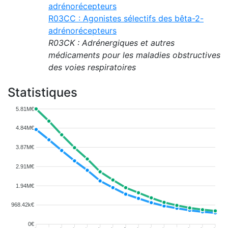
adrénorécepteurs
R03CC : Agonistes sélectifs des bêta-2-
adrénorécepteurs
R03CK : Adrénergiques et autres
médicaments pour les maladies obstructives
des voies respiratoires
Statistiques
5.81M€
4.84M€
3.87M€
2.91M€
1.94M€
968.42k€
0€